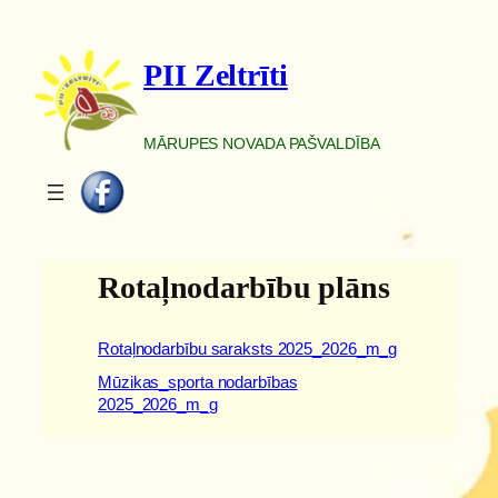
Pāriet
uz
PII Zeltrīti
saturu
MĀRUPES NOVADA PAŠVALDĪBA
Rotaļnodarbību plāns
Rotaļnodarbību saraksts 2025_2026_m_g
Mūzikas_sporta nodarbības
2025_2026_m_g